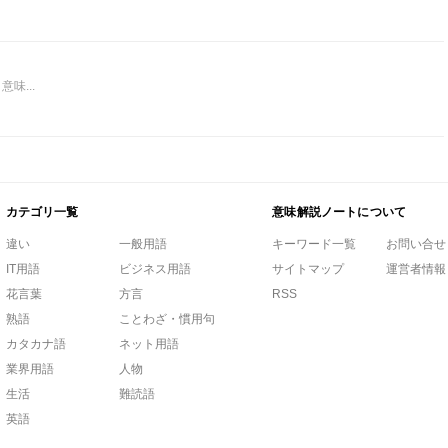
味...
カテゴリ一覧
意味解説ノートについて
違い
一般用語
キーワード一覧
お問い合せ
IT用語
ビジネス用語
サイトマップ
運営者情報
花言葉
方言
RSS
熟語
ことわざ・慣用句
カタカナ語
ネット用語
業界用語
人物
生活
難読語
英語