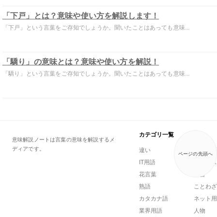
「下戸」とは？意味や使い方を解説します！
「下戸」という言葉をご存知でしょうか。聞いたことはあっても意味...
「驕り」の意味とは？意味や使い方を解説！
「驕り」という言葉をご存知でしょうか。聞いたことはあっても意味...
カテゴリ一覧
意味解説ノートは言葉の意味を解説するメ
ディアです。
違い
一般用語
ページの先頭へ
IT用語
ビジネス
花言葉
方言
熟語
ことわざ
カタカナ語
ネット用
業界用語
人物