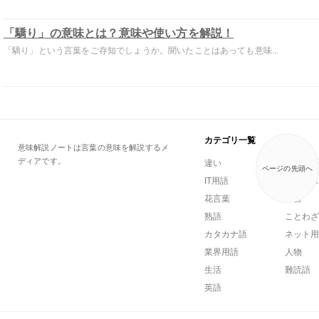
「驕り」の意味とは？意味や使い方を解説！
「驕り」という言葉をご存知でしょうか。聞いたことはあっても意味...
カテゴリ一覧
意味解説ノートは言葉の意味を解説するメ
ディアです。
違い
一般用語
ページの先頭へ
IT用語
ビジネス
花言葉
方言
熟語
ことわざ
カタカナ語
ネット用
業界用語
人物
生活
難読語
英語