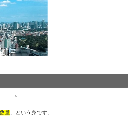
>
数量
」という身です。