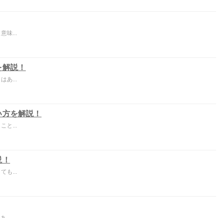
味...
を解説！
あ...
い方を解説！
と...
説！
も...