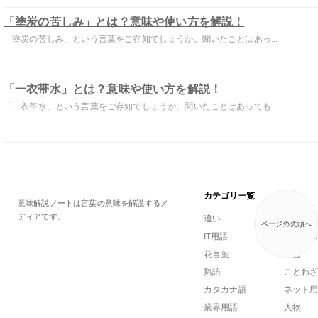
「塗炭の苦しみ」とは？意味や使い方を解説！
「塗炭の苦しみ」という言葉をご存知でしょうか。聞いたことはあっ...
「一衣帯水」とは？意味や使い方を解説！
「一衣帯水」という言葉をご存知でしょうか。聞いたことはあっても...
カテゴリ一覧
意味解説ノートは言葉の意味を解説するメ
ディアです。
違い
一般用語
ページの先頭へ
IT用語
ビジネス
花言葉
方言
熟語
ことわざ
カタカナ語
ネット用
業界用語
人物