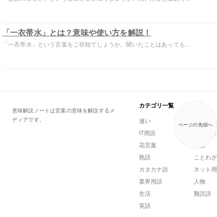
「一衣帯水」とは？意味や使い方を解説！
「一衣帯水」という言葉をご存知でしょうか。聞いたことはあっても...
カテゴリ一覧
意味解説ノートは言葉の意味を解説するメ
ディアです。
違い
一般用語
ページの先頭へ
IT用語
ビジネス
花言葉
方言
熟語
ことわざ
カタカナ語
ネット用
業界用語
人物
生活
難読語
英語