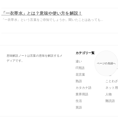
「一衣帯水」とは？意味や使い方を解説！
「一衣帯水」という言葉をご存知でしょうか。聞いたことはあっても...
カテゴリ一覧
意味解説ノートは言葉の意味を解説するメ
ディアです。
違い
一般用語
ページの先頭へ
IT用語
ビジネス
花言葉
方言
熟語
ことわざ
カタカナ語
ネット用
業界用語
人物
生活
難読語
英語