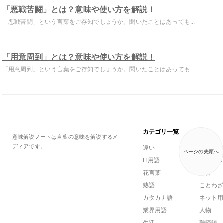
「悪戦苦闘」とは？意味や使い方を解説！
「悪戦苦闘」という言葉をご存知でしょうか。聞いたことはあっても...
「用意周到」とは？意味や使い方を解説！
「用意周到」という言葉をご存知でしょうか。聞いたことはあっても...
カテゴリ一覧
意味解説ノートは言葉の意味を解説するメ
ディアです。
違い
一般用語
ページの先頭へ
IT用語
ビジネス
花言葉
方言
熟語
ことわざ
カタカナ語
ネット用
業界用語
人物
生活
難読語