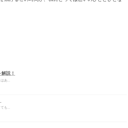
を解説！
あ...
！
も...