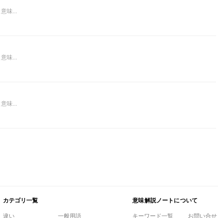
味...
味...
味...
カテゴリ一覧
意味解説ノートについて
違い
一般用語
キーワード一覧
お問い合せ