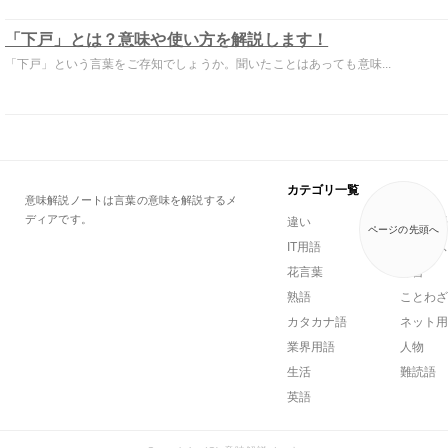
「下戸」とは？意味や使い方を解説します！
「下戸」という言葉をご存知でしょうか。聞いたことはあっても意味...
カテゴリ一覧
意味解説ノートは言葉の意味を解説するメ
ディアです。
違い
一般用語
ページの先頭へ
IT用語
ビジネス
花言葉
方言
熟語
ことわざ
カタカナ語
ネット用
業界用語
人物
生活
難読語
英語