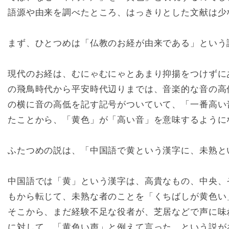
語源や由来を調べたところ、はっきりとした文献は少
まず、ひとつめは「仏教のお経が由来である」という
現代のお経は、むにゃむにゃとあまり抑揚をつけずに
の飛鳥時代から平安時代辺りまでは、音楽的な音の高
の横に音の高低を記す記号がついていて、「一番高い
たことから、「黄色」が「高い音」を意味するように
ふたつめの説は、「中国語で黄という漢字に、未熟と
中国語では「黄」という漢字は、高貴なもの、中央、
もから転じて、未熟な者のことを「くちばしが黄色い
そこから、まだ経験不足な役者が、芝居などで声に味
に対して、「黄色い声」と例えて言った、という説が