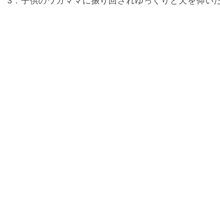
3．子供のワガママに振り回されゆっくりと天を仰い