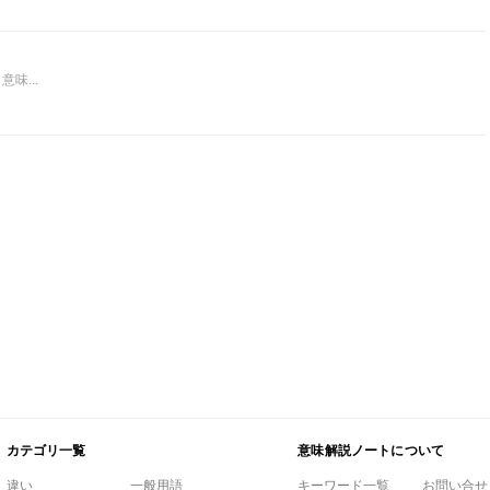
味...
カテゴリ一覧
意味解説ノートについて
違い
一般用語
キーワード一覧
お問い合せ