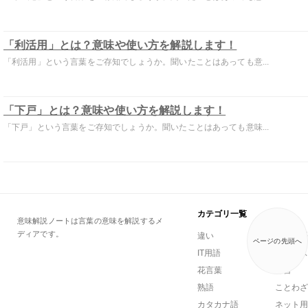
「利活用」とは？意味や使い方を解説します！
「利活用」という言葉をご存知でしょうか。聞いたことはあっても意...
「下戸」とは？意味や使い方を解説します！
「下戸」という言葉をご存知でしょうか。聞いたことはあっても意味...
カテゴリ一覧
意味解説ノートは言葉の意味を解説するメ
ディアです。
違い
一般用語
ページの先頭へ
IT用語
ビジネス
花言葉
方言
熟語
ことわざ
カタカナ語
ネット用