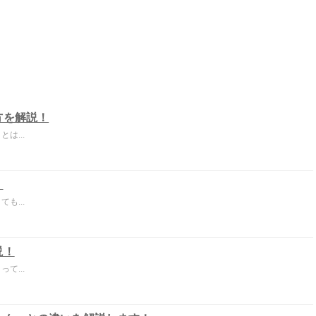
方を解説！
は...
！
も...
説！
て...