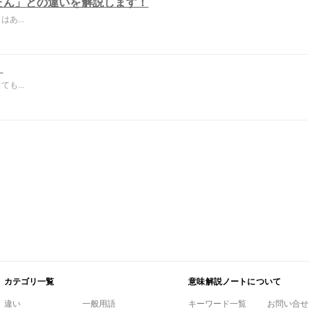
たん」との違いを解説します！
あ...
！
も...
カテゴリ一覧
意味解説ノートについて
違い
一般用語
キーワード一覧
お問い合せ