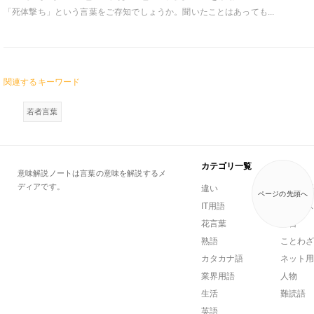
「死体撃ち」という言葉をご存知でしょうか。聞いたことはあっても...
関連するキーワード
若者言葉
カテゴリ一覧
意味解説ノートは言葉の意味を解説するメ
ディアです。
違い
一般用語
ページの先頭へ
IT用語
ビジネス
花言葉
方言
熟語
ことわざ
カタカナ語
ネット用
業界用語
人物
生活
難読語
英語