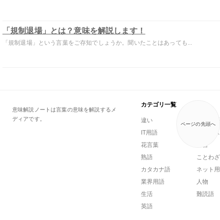
「規制退場」とは？意味を解説します！
「規制退場」という言葉をご存知でしょうか。聞いたことはあっても...
カテゴリ一覧
意味解説ノートは言葉の意味を解説するメ
ディアです。
違い
一般用語
ページの先頭へ
IT用語
ビジネス
花言葉
方言
熟語
ことわざ
カタカナ語
ネット用
業界用語
人物
生活
難読語
英語