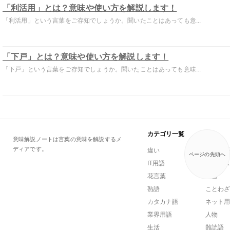
「利活用」とは？意味や使い方を解説します！
「利活用」という言葉をご存知でしょうか。聞いたことはあっても意...
「下戸」とは？意味や使い方を解説します！
「下戸」という言葉をご存知でしょうか。聞いたことはあっても意味...
カテゴリ一覧
意味解説ノートは言葉の意味を解説するメ
ディアです。
違い
一般用語
ページの先頭へ
IT用語
ビジネス
花言葉
方言
熟語
ことわざ
カタカナ語
ネット用
業界用語
人物
生活
難読語