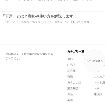
「下戸」とは？意味や使い方を解説します！
「下戸」という言葉をご存知でしょうか。聞いたことはあっても意味...
カテゴリ一覧
意味解説ノートは言葉の意味を解説するメ
ディアです。
違い
一般用語
ページの先頭へ
IT用語
ビジネス
花言葉
方言
熟語
ことわざ
カタカナ語
ネット用
業界用語
人物
生活
難読語
英語