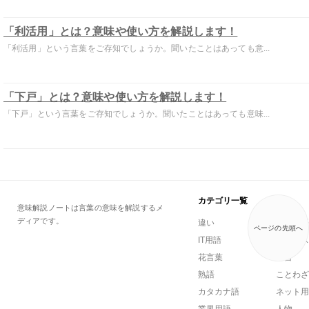
「利活用」とは？意味や使い方を解説します！
「利活用」という言葉をご存知でしょうか。聞いたことはあっても意...
「下戸」とは？意味や使い方を解説します！
「下戸」という言葉をご存知でしょうか。聞いたことはあっても意味...
カテゴリ一覧
意味解説ノートは言葉の意味を解説するメ
ディアです。
違い
一般用語
ページの先頭へ
IT用語
ビジネス
花言葉
方言
熟語
ことわざ
カタカナ語
ネット用