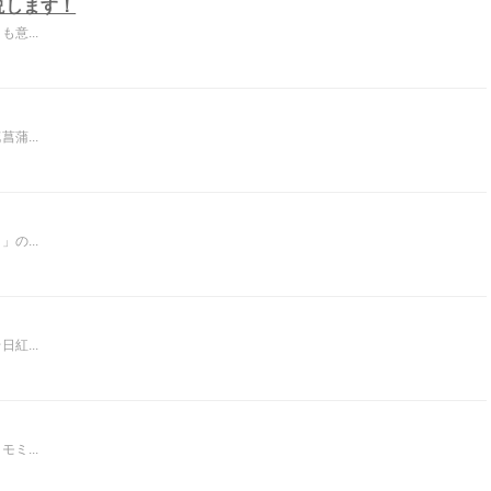
説します！
意...
蒲...
の...
紅...
ミ...