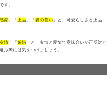
です。
感銘
」「
上品
」「
愛の誓い
」と、可愛らしさと上品
友情
」「
嫉妬
」と、友情と愛情で意味合いが正反対と
選ぶ際には気をつけましょう。