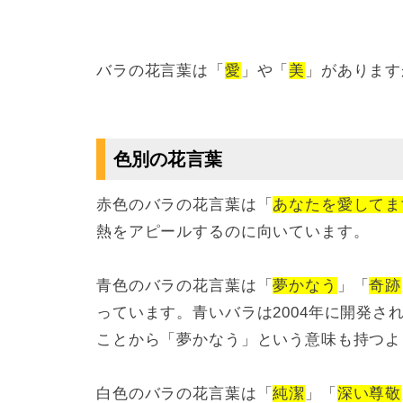
バラの花言葉は「
愛
」や「
美
」があります
色別の花言葉
赤色のバラの花言葉は「
あなたを愛してま
熱をアピールするのに向いています。
青色のバラの花言葉は「
夢かなう
」「
奇跡
っています。青いバラは2004年に開発
ことから「夢かなう」という意味も持つよ
白色のバラの花言葉は「
純潔
」「
深い尊敬