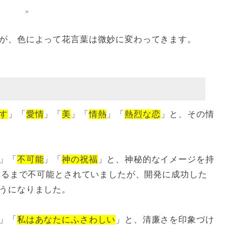
>
が、色によって花言葉は微妙に変わってきます。
す
」「
愛情
」「
美
」「
情熱
」「
熱烈な恋
」と、その情
」「
不可能
」「
神の祝福
」と、神秘的なイメージを持
されるまで不可能とされていましたが、開発に成功した
うになりました。
」「
私はあなたにふさわしい
」と、清廉さを印象づけ