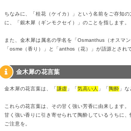
ちなみに、「桂花（ケイカ）」という名前をご存知の
に、「銀木犀（ギンモクセイ）」のことを指します。
また、金木犀は属名の学名を「Osmanthus（オス
「osme（香り）」と「anthos（花）」が語源とされ
金木犀の花言葉
金木犀の花言葉は、「
謙虚
」「
気高い人
」「
陶酔
」な
これらの花言葉は、その甘く強い芳香に由来します。
甘く強い香りに引き寄せられて陶酔しているうちに、
ご注意を。