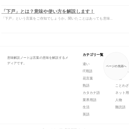
「下戸」とは？意味や使い方を解説します！
「下戸」という言葉をご存知でしょうか。聞いたことはあっても意味...
カテゴリ一覧
意味解説ノートは言葉の意味を解説するメ
ディアです。
違い
一般用語
ページの先頭へ
IT用語
ビジネス
花言葉
方言
熟語
ことわざ
カタカナ語
ネット用
業界用語
人物
生活
難読語
英語