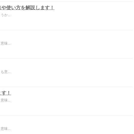
味や使い方を解説します！
か...
味...
意...
ます！
味...
味...