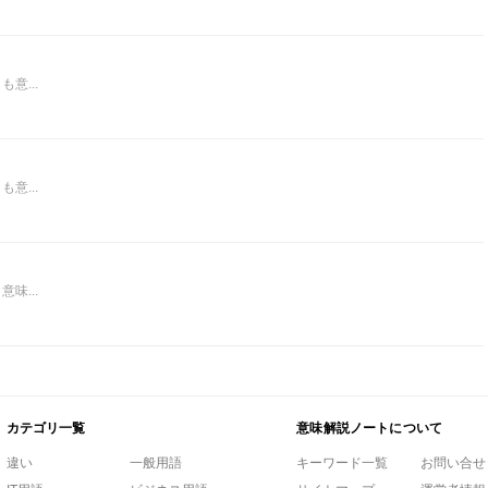
意...
意...
味...
カテゴリ一覧
意味解説ノートについて
違い
一般用語
キーワード一覧
お問い合せ