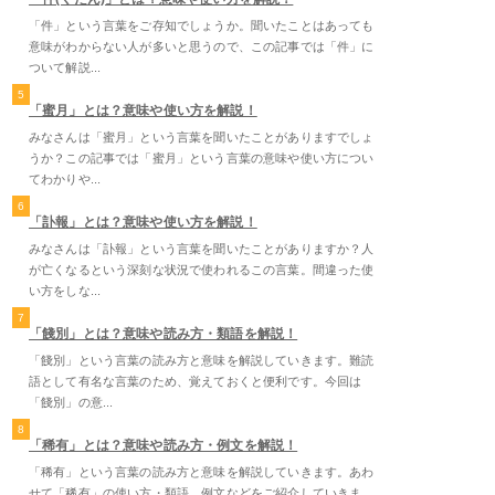
「件」という言葉をご存知でしょうか。聞いたことはあっても
意味がわからない人が多いと思うので、この記事では「件」に
ついて解説...
5
「蜜月」とは？意味や使い方を解説！
みなさんは「蜜月」という言葉を聞いたことがありますでしょ
うか？この記事では「蜜月」という言葉の意味や使い方につい
てわかりや...
6
「訃報」とは？意味や使い方を解説！
みなさんは「訃報」という言葉を聞いたことがありますか？人
が亡くなるという深刻な状況で使われるこの言葉。間違った使
い方をしな...
7
「餞別」とは？意味や読み方・類語を解説！
「餞別」という言葉の読み方と意味を解説していきます。難読
語として有名な言葉のため、覚えておくと便利です。今回は
「餞別」の意...
8
「稀有」とは？意味や読み方・例文を解説！
「稀有」という言葉の読み方と意味を解説していきます。あわ
せて「稀有」の使い方・類語、例文などをご紹介していきま