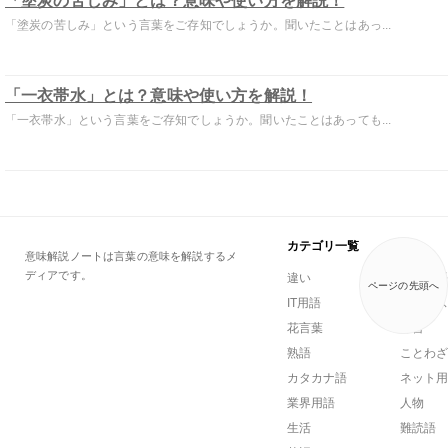
「塗炭の苦しみ」とは？意味や使い方を解説！
「塗炭の苦しみ」という言葉をご存知でしょうか。聞いたことはあっ...
「一衣帯水」とは？意味や使い方を解説！
「一衣帯水」という言葉をご存知でしょうか。聞いたことはあっても...
カテゴリ一覧
意味解説ノートは言葉の意味を解説するメ
ディアです。
違い
一般用語
ページの先頭へ
IT用語
ビジネス
花言葉
方言
熟語
ことわざ
カタカナ語
ネット用
業界用語
人物
生活
難読語