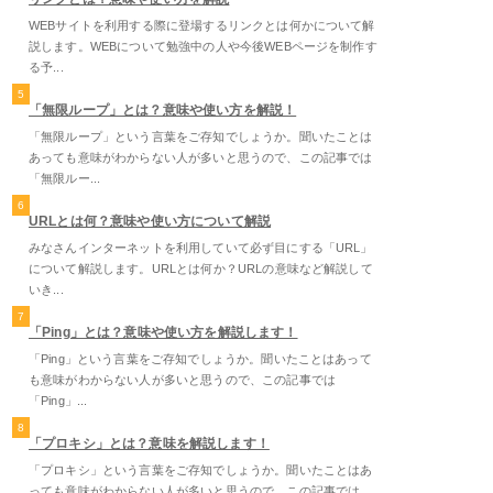
WEBサイトを利用する際に登場するリンクとは何かについて解
説します。WEBについて勉強中の人や今後WEBページを制作す
る予...
5
「無限ループ」とは？意味や使い方を解説！
「無限ループ」という言葉をご存知でしょうか。聞いたことは
あっても意味がわからない人が多いと思うので、この記事では
「無限ルー...
6
URLとは何？意味や使い方について解説
みなさんインターネットを利用していて必ず目にする「URL」
について解説します。URLとは何か？URLの意味など解説して
いき...
7
「Ping」とは？意味や使い方を解説します！
「Ping」という言葉をご存知でしょうか。聞いたことはあって
も意味がわからない人が多いと思うので、この記事では
「Ping」...
8
「プロキシ」とは？意味を解説します！
「プロキシ」という言葉をご存知でしょうか。聞いたことはあ
っても意味がわからない人が多いと思うので、この記事では