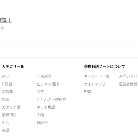
解説！
...
カテゴリ一覧
意味解説ノートについて
違い
一般用語
キーワード一覧
お問い合せ
IT用語
ビジネス用語
サイトマップ
運営者情報
花言葉
方言
RSS
熟語
ことわざ・慣用句
カタカナ語
ネット用語
業界用語
人物
生活
難読語
英語