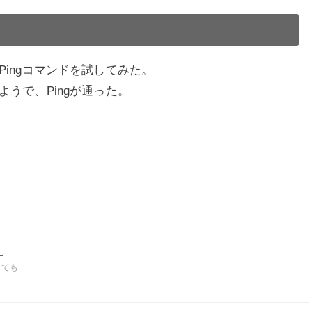
ingコマンドを試してみた。
うで、Pingが通った。
！
も...