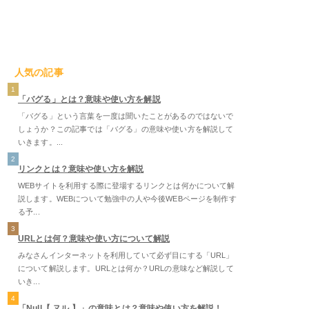
人気の記事
1
「バグる」とは？意味や使い方を解説
「バグる」という言葉を一度は聞いたことがあるのではないで
しょうか？この記事では「バグる」の意味や使い方を解説して
いきます。...
2
リンクとは？意味や使い方を解説
WEBサイトを利用する際に登場するリンクとは何かについて解
説します。WEBについて勉強中の人や今後WEBページを制作す
る予...
3
URLとは何？意味や使い方について解説
みなさんインターネットを利用していて必ず目にする「URL」
について解説します。URLとは何か？URLの意味など解説して
いき...
4
「Null【 ヌル 】」の意味とは？意味や使い方を解説！