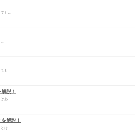
！
も...
..
も...
を解説！
あ...
方を解説！
は...