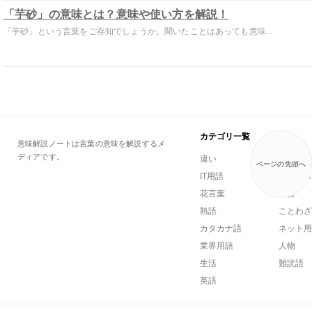
「芋砂」の意味とは？意味や使い方を解説！
「芋砂」という言葉をご存知でしょうか。聞いたことはあっても意味...
カテゴリ一覧
意味解説ノートは言葉の意味を解説するメ
ディアです。
違い
一般用語
ページの先頭へ
IT用語
ビジネス
花言葉
方言
熟語
ことわざ
カタカナ語
ネット用
業界用語
人物
生活
難読語
英語