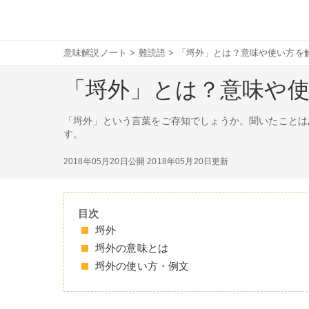
意味解説ノート
>
難読語
>
「埒外」とは？意味や使い方を
「埒外」とは？意味や
「埒外」という言葉をご存知でしょうか。聞いたことは
す。
2018年05月20日公開
2018年05月20日更新
目次
埒外
埒外の意味とは
埒外の使い方・例文