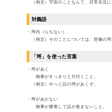
（例文）宇宙のことなんて、日常生活に
対義語
・埒内（らちない）
（例文）そのことについては、想像の埒
「埒」を使った言葉
・埒があく
物事がすっきりと片付くこと。
（例文）やっと話の埒があくぞ。
・埒があかない
物事が膠着して話が進まないこと。