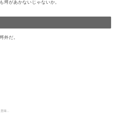
も埒があかないじゃないか。
埒外だ。
味...