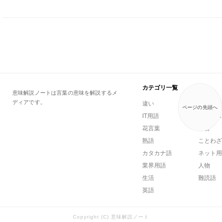
カテゴリ一覧
意味解説ノートは言葉の意味を解説するメ
ディアです。
違い
一般用語
ページの先頭へ
IT用語
ビジネス
花言葉
方言
熟語
ことわざ
カタカナ語
ネット用
業界用語
人物
生活
難読語
英語
Copyright (C) 意味解説ノート