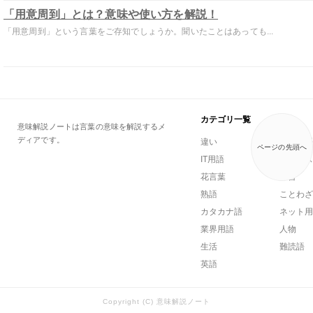
「用意周到」とは？意味や使い方を解説！
「用意周到」という言葉をご存知でしょうか。聞いたことはあっても...
カテゴリ一覧
意味解説ノートは言葉の意味を解説するメ
ディアです。
違い
一般用語
ページの先頭へ
IT用語
ビジネス
花言葉
方言
熟語
ことわざ
カタカナ語
ネット用
業界用語
人物
生活
難読語
英語
Copyright (C) 意味解説ノート