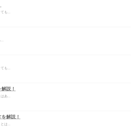
！
も...
..
も...
を解説！
あ...
方を解説！
は...