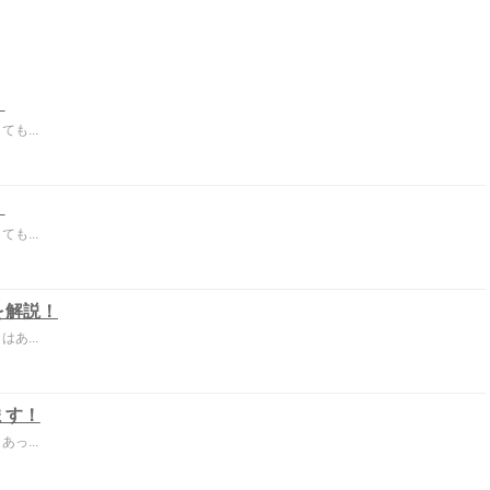
！
も...
！
も...
を解説！
あ...
ます！
っ...