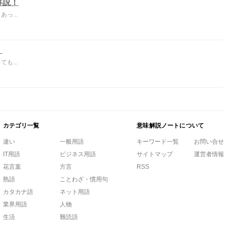
解説！
っ...
！
も...
カテゴリ一覧
意味解説ノートについて
違い
一般用語
キーワード一覧
お問い合せ
IT用語
ビジネス用語
サイトマップ
運営者情報
花言葉
方言
RSS
熟語
ことわざ・慣用句
カタカナ語
ネット用語
業界用語
人物
生活
難読語