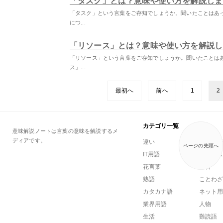
「タスク」とは？意味や使い方を解説しま
「タスク」という言葉をご存知でしょうか。聞いたことはあ
につ...
「リソース」とは？意味や使い方を解説し
「リソース」という言葉をご存知でしょうか。聞いたことは
ス」...
最初へ
前へ
1
2
カテゴリ一覧
意味解説ノートは言葉の意味を解説するメ
ディアです。
違い
一般用語
ページの先頭へ
IT用語
ビジネス
花言葉
方言
熟語
ことわざ
カタカナ語
ネット用
業界用語
人物
生活
難読語