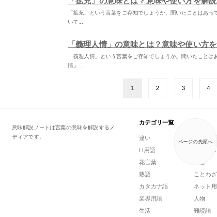
「拡充」の意味とは？意味や使い方を解説
「拡充」という言葉をご存知でしょうか。聞いたことはあっ
いて...
「義理人情」の意味とは？意味や使い方を
「義理人情」という言葉をご存知でしょうか。聞いたことは
情」...
1
2
3
4
カテゴリ一覧
意味解説ノートは言葉の意味を解説するメ
ディアです。
違い
一般用語
ページの先頭へ
IT用語
ビジネス
花言葉
方言
熟語
ことわざ
カタカナ語
ネット用
業界用語
人物
生活
難読語