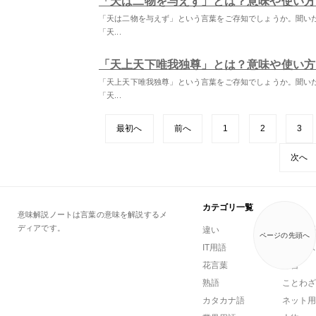
「天は二物を与えず」とは？意味や使い方
「天は二物を与えず」という言葉をご存知でしょうか。聞い
「天...
「天上天下唯我独尊」とは？意味や使い方
「天上天下唯我独尊」という言葉をご存知でしょうか。聞い
「天...
最初へ
前へ
1
2
3
次へ
カテゴリ一覧
意味解説ノートは言葉の意味を解説するメ
ディアです。
違い
一般用語
ページの先頭へ
IT用語
ビジネス
花言葉
方言
熟語
ことわざ
カタカナ語
ネット用