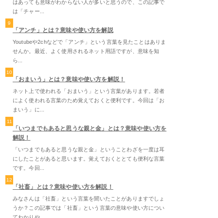
はあっても意味がわからない人が多いと思うので、この記事で
は「チャー...
9
「アンチ」とは？意味や使い方を解説
Youtubeや2chなどで「アンチ」という言葉を見たことはありま
せんか。最近、よく使用されるネット用語ですが、意味を知
ら...
10
「おまいう」とは？意味や使い方を解説！
ネット上で使われる「おまいう」という言葉があります。若者
によく使われる言葉のため覚えておくと便利です。今回は「お
まいう」に...
11
「いつまでもあると思うな親と金」とは？意味や使い方を
解説！
「いつまでもあると思うな親と金」ということわざを一度は耳
にしたことがあると思います。覚えておくととても便利な言葉
です。今回...
12
「社畜」とは？意味や使い方を解説！
みなさんは「社畜」という言葉を聞いたことがありますでしょ
うか？この記事では「社畜」という言葉の意味や使い方につい
てわかりや...